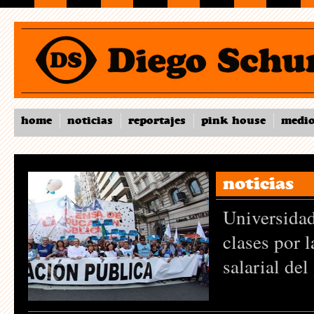
home
noticias
reportajes
pink house
medi
ias
sidades: sin comienzo de
 por la insólita propuesta
al del gobierno