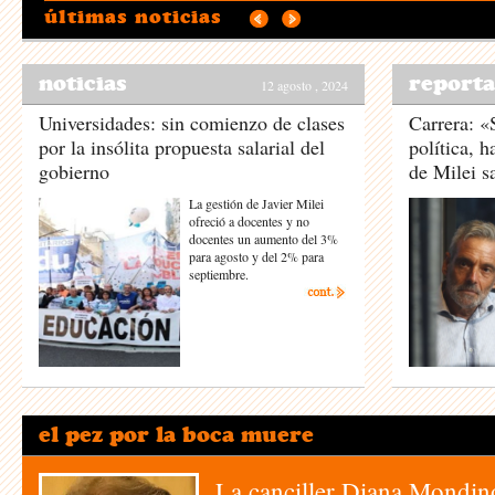
últimas noticias
noticias
reporta
12 agosto , 2024
Universidades: sin comienzo de clases
Carrera: «S
por la insólita propuesta salarial del
política, h
gobierno
de Milei s
La gestión de Javier Milei
ofreció a docentes y no
docentes un aumento del 3%
para agosto y del 2% para
septiembre.
el pez por la boca muere
La canciller Diana Mondin