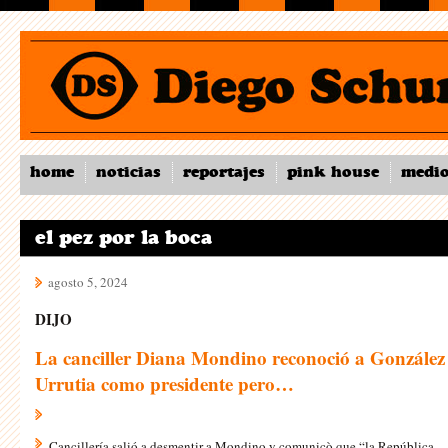
home
noticias
reportajes
pink house
medi
el pez por la boca
agosto 5, 2024
DIJO
La canciller Diana Mondino reconoció a González
Urrutia como presidente pero…
Cancillería salió a desmentir a Mondino y comunicò que “la República