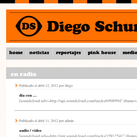
home
noticias
reportajes
pink house
medi
en radio
Publicado el
abril 12, 2012
por
diego
dia con …
[soundcloud url=»http://api.soundcloud.com/tracks/6908994″ iframe=»
Publicado el
abril 11, 2012
por
admin
audio / video
[soundcloud url=»http://api.soundcloud.com/tracks/15912541″ iframe=