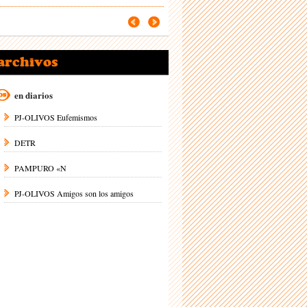
archivos
en diarios
PJ-OLIVOS Eufemismos
DETR
PAMPURO «N
PJ-OLIVOS Amigos son los amigos