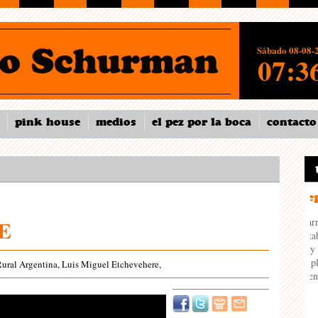
Sábado 08-08-
07:3
pink house
medios
el pez por la boca
contacto
reportaje:
E
Carrera: «Si logran
estabilizar la polític
hay posibilidades q
el plan de Milei sal
Rural Argentina, Luis Miguel Etchevehere,
bien»