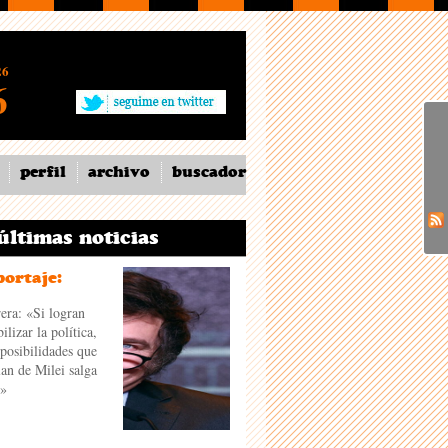
26
6
perfil
archivo
buscador
últimas noticias
medios:
Por decreto, Milei
a,
convierte a Télam en
ue
una agencia de
ga
propaganda estatal