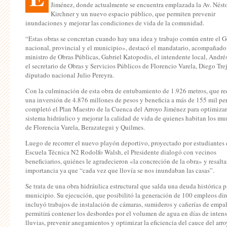
Jiménez, donde actualmente se encuentra emplazada la Av. Nést
Kirchner y un nuevo espacio público, que permiten prevenir
inundaciones y mejorar las condiciones de vida de la comunidad.
“Estas obras se concretan cuando hay una idea y trabajo común entre el 
nacional, provincial y el municipio», destacó el mandatario, acompañado 
ministro de Obras Públicas, Gabriel Katopodis, el intendente local, André
el secretario de Obras y Servicios Públicos de Florencio Varela, Diego Trej
diputado nacional Julio Pereyra.
Con la culminación de esta obra de entubamiento de 1.926 metros, que re
una inversión de 4.876 millones de pesos y beneficia a más de 155 mil per
completó el Plan Maestro de la Cuenca del Arroyo Jiménez para optimizar
sistema hidráulico y mejorar la calidad de vida de quienes habitan los mu
de Florencia Varela, Berazategui y Quilmes.
Luego de recorrer el nuevo playón deportivo, proyectado por estudiantes 
Escuela Técnica N2 Rodolfo Walsh, el Presidente dialogó con vecinos
beneficiarios, quiénes le agradecieron «la concreción de la obra» y resalt
importancia ya que “cada vez que llovía se nos inundaban las casas”.
Se trata de una obra hidráulica estructural que salda una deuda histórica p
municipio. Su ejecución, que posibilitó la generación de 100 empleos dir
incluyó trabajos de instalación de cámaras, sumideros y cañerías de empa
permitirá contener los desbordes por el volumen de agua en días de inten
lluvias, prevenir anegamientos y optimizar la eficiencia del cauce del arr