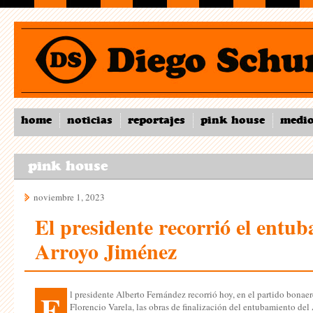
home
noticias
reportajes
pink house
medi
pink house
noviembre 1, 2023
El presidente recorrió el entu
Arroyo Jiménez
E
l presidente Alberto Fernández recorrió hoy, en el partido bonae
Florencio Varela, las obras de finalización del entubamiento del