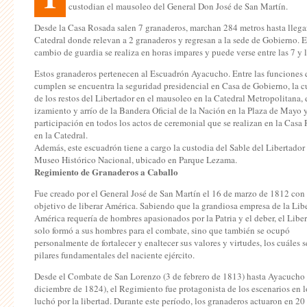
custodian el mausoleo del General Don José de San Martín.
Desde la Casa Rosada salen 7 granaderos, marchan 284 metros hasta llegar
Catedral donde relevan a 2 granaderos y regresan a la sede de Gobierno. E
cambio de guardia se realiza en horas impares y puede verse entre las 7 y l
Estos granaderos pertenecen al Escuadrón Ayacucho. Entre las funciones
cumplen se encuentra la seguridad presidencial en Casa de Gobierno, la c
de los restos del Libertador en el mausoleo en la Catedral Metropolitana, 
izamiento y arrío de la Bandera Oficial de la Nación en la Plaza de Mayo y
participación en todos los actos de ceremonial que se realizan en la Casa
en la Catedral.
Además, este escuadrón tiene a cargo la custodia del Sable del Libertador 
Museo Histórico Nacional, ubicado en Parque Lezama.
Regimiento de Granaderos a Caballo
Fue creado por el General José de San Martín el 16 de marzo de 1812 con 
objetivo de liberar América. Sabiendo que la grandiosa empresa de la Lib
América requería de hombres apasionados por la Patria y el deber, el Libe
solo formó a sus hombres para el combate, sino que también se ocupó
personalmente de fortalecer y enaltecer sus valores y virtudes, los cuáles s
pilares fundamentales del naciente ejército.
Desde el Combate de San Lorenzo (3 de febrero de 1813) hasta Ayacucho 
diciembre de 1824), el Regimiento fue protagonista de los escenarios en l
luchó por la libertad. Durante este período, los granaderos actuaron en 20