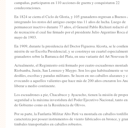
campañas, participaron en 110 acciones de guerra y conquistaron 22
condecoraciones.
En 1824 se cierra el Ciclo de Gloria, y 105 granaderos regresan a Buenos 
integrando los restos del antiguo cuerpo tras 11 años de lucha. Luego de
permanecer inactivo durante 77 años, el General Pablo Richieri redactó el
de recreación el cual fue firmado por el presidente Julio Argentino Roca e
mayo de 1903.
En 1909, durante la presidencia del Doctor Figueroa Alcorta, se le confier
misión de ser Escolta Presidencial, y se construye un cuartel especialment
granaderos sobre la Barranca del Plata, en una variante del Art Nouveau fr
Actualmente, el Regimiento está formado por cuatro escuadrones montad
Riobamba, Junín, San Lorenzo y Maypo. Son los que habitualmente se ve
desfiles, escoltas y paradas militares. Se lucen en sus caballos alazanes y c
evocando a aquellos valientes que hace más de 200 años cruzaron los An
liberar a medio continente.
Los escuadrones a pie, Chacabuco y Ayacucho, tienen la misión de propo
seguridad a la máxima investidura del Poder Ejecutivo Nacional, tanto en
de Gobierno como en la Residencia de Olivos.
Por su parte, la Fanfarria Militar Alto Perú va montada en caballos tordillo
caracteriza por poseer instrumentos de viento fabricados en bronce, y gra
timbales transportados en caballos robustos.