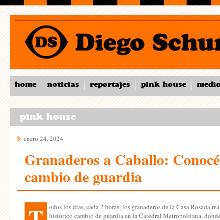
home
noticias
reportajes
pink house
medi
pink house
enero 24, 2024
Granaderos a Caballo: Conocé 
cambio de guardia
T
odos los días, cada 2 horas, los granaderos de la Casa Rosada rea
histórico cambio de guardia en la Catedral Metropolitana, dond