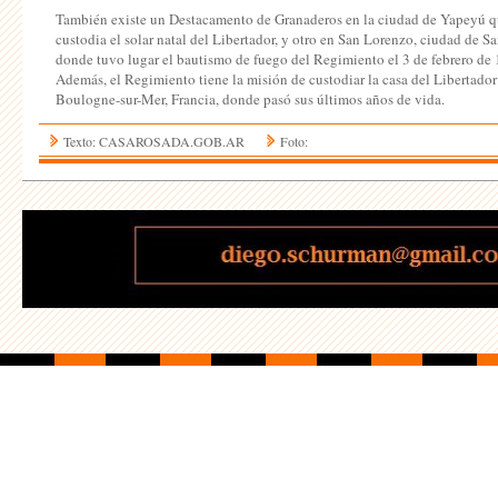
También existe un Destacamento de Granaderos en la ciudad de Yapeyú 
custodia el solar natal del Libertador, y otro en San Lorenzo, ciudad de Sa
donde tuvo lugar el bautismo de fuego del Regimiento el 3 de febrero de
Además, el Regimiento tiene la misión de custodiar la casa del Libertador
Boulogne-sur-Mer, Francia, donde pasó sus últimos años de vida.
Texto: CASAROSADA.GOB.AR
Foto: